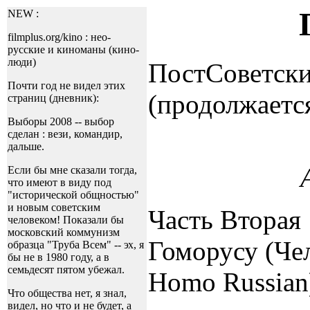
NEW :
filmplus.org/kino : нео-
русские и киноманы (кино-
люди)
ПостСоветск
Почти год не видел этих
(продолжаетс
страниц (дневник):
Выборы 2008 -- выбор
сделан : вези, командир,
дальше.
Если бы мне сказали тогда,
что имеют в виду под
"исторической общностью"
и новым советским
Часть Вторая 
человеком! Показали бы
московский коммунизм
Гоморусу (Че
образца "Труба Всем" -- эх, я
бы не в 1980 году, а в
семьдесят пятом убежал.
Homo Russian
Что общества нет, я знал,
видел, но что и не будет, а