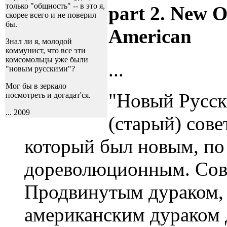
только "общность" -- в это я,
part 2. New O
скорее всего и не поверил
бы.
American
Знал ли я, молодой
коммунист, что все эти
комсомольцы уже были
...
"новым русскими"?
Мог бы в зеркало
"Новый Русск
посмотреть и догадат'ся.
...
2009
(старый) сове
который был новым, по
дореволюционным. Сов
Продвинутым дураком, 
американским дураком 