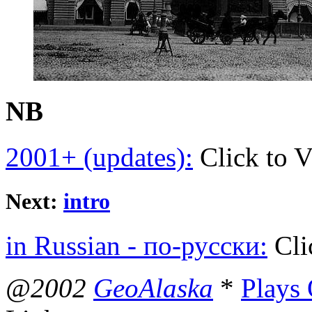
NB
2001+ (updates):
Click to 
Next:
intro
in Russian - по-русски:
Cli
@2002
GeoAlaska
*
Plays 